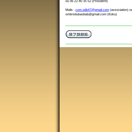
ou 06 22 80 35 52 (Président)
Mails :
com.odb47@gmail.com
(association) o
ombredubaobab@gmail.com (Koku)